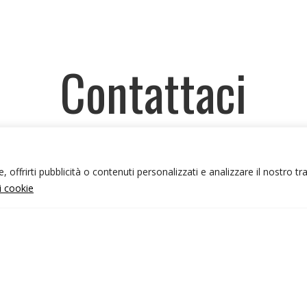
Contattaci
iasi altra informazione
o domanda relativa ai nost
 offrirti pubblicità o contenuti personalizzati e analizzare il nostro tr
le nostre
offerte
, utilizza il modulo di contatto qui so
ui cookie
CONTATTACI