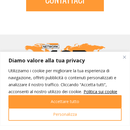
Diamo valore alla tua privacy
Utilizziamo i cookie per migliorare la tua esperienza di
navigazione, offrirti pubblicità o contenuti personalizzati e
analizzare il nostro traffico. Cliccando “Accetta tutti”,
MONDO IOT VIAGGI
acconsenti al nostro utilizzo dei cookie.
Politica sui cookie
Corporate
Accettare tutto
Contatti
Personalizza
I NOSTRI PRODOTTI
Destinazioni