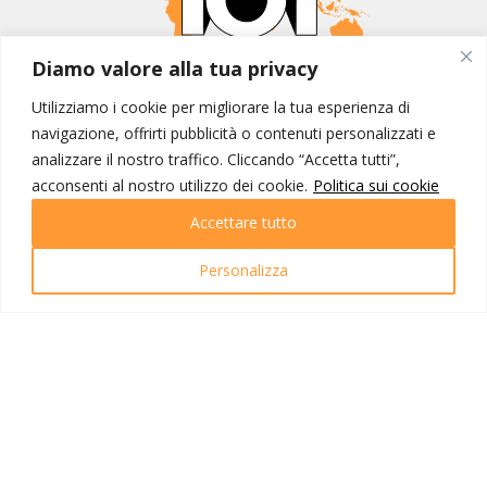
Diamo valore alla tua privacy
MONDO IOT VIAGGI
Utilizziamo i cookie per migliorare la tua esperienza di
Corporate
navigazione, offrirti pubblicità o contenuti personalizzati e
Contatti
analizzare il nostro traffico. Cliccando “Accetta tutti”,
acconsenti al nostro utilizzo dei cookie.
Politica sui cookie
I NOSTRI PRODOTTI
Accettare tutto
Destinazioni
Partenze
Personalizza
Emozioni di viaggio
Newsletter
Tutti i viaggi
Ricerca Viaggi
INFO UTILI
Link utili
Condizioni di viaggio