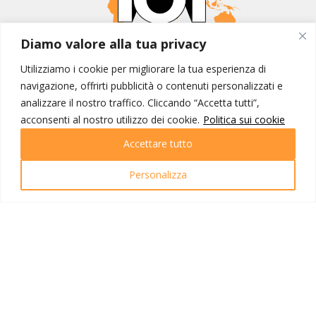
Diamo valore alla tua privacy
MONDO IOT VIAGGI
Utilizziamo i cookie per migliorare la tua esperienza di
Corporate
navigazione, offrirti pubblicità o contenuti personalizzati e
Contatti
analizzare il nostro traffico. Cliccando “Accetta tutti”,
acconsenti al nostro utilizzo dei cookie.
Politica sui cookie
I NOSTRI PRODOTTI
Accettare tutto
Destinazioni
Partenze
Personalizza
Emozioni di viaggio
Newsletter
Tutti i viaggi
Ricerca Viaggi
INFO UTILI
Link utili
Condizioni di viaggio