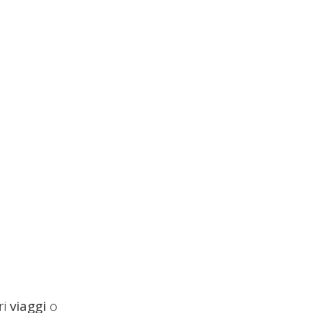
ri
viaggi
o