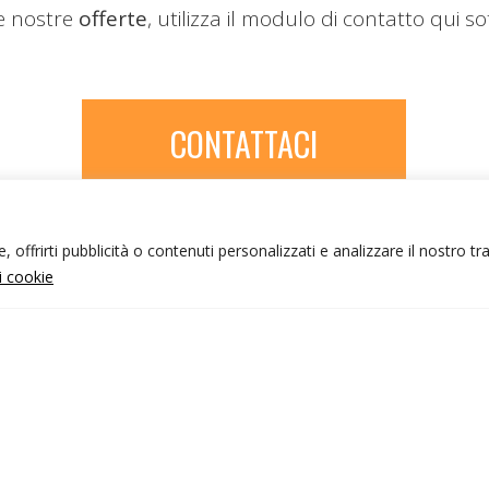
le nostre
offerte
, utilizza il modulo di contatto qui so
CONTATTACI
 offrirti pubblicità o contenuti personalizzati e analizzare il nostro tr
ui cookie
NFO UTILI
nk utili