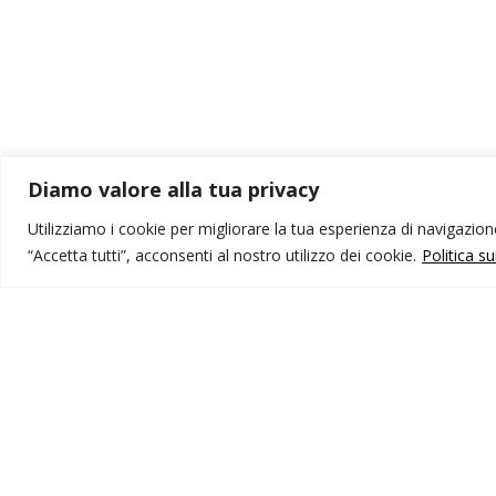
Diamo valore alla tua privacy
Utilizziamo i cookie per migliorare la tua esperienza di navigazione,
“Accetta tutti”, acconsenti al nostro utilizzo dei cookie.
Politica s
MONDO IOT VIAGGI
I
Corporate
Li
Contatti
C
P