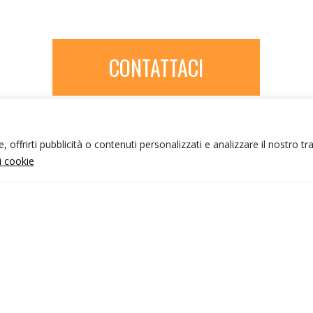
CONTATTACI
 offrirti pubblicità o contenuti personalizzati e analizzare il nostro tr
ui cookie
NFO UTILI
nk utili
ondizioni di viaggio
rivacy policy