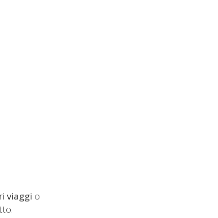
ri
viaggi
o
tto.