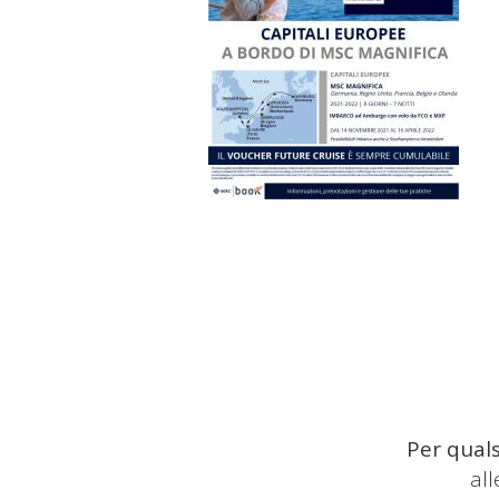
Per quals
al