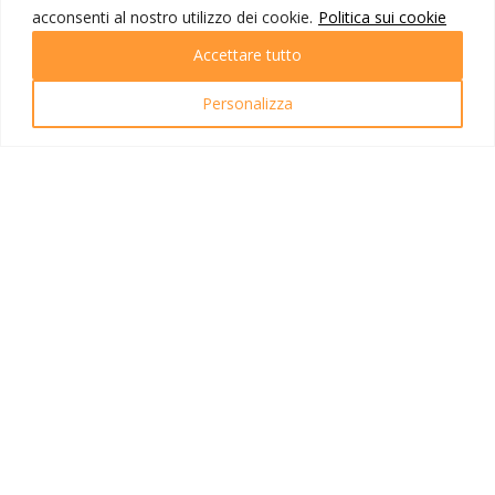
Partenze
acconsenti al nostro utilizzo dei cookie.
Politica sui cookie
Emozioni di viaggio
Newsletter
Accettare tutto
Tutti i viaggi
Ricerca Viaggi
Personalizza
INFO UTILI
Link utili
Condizioni di viaggio
Privacy policy