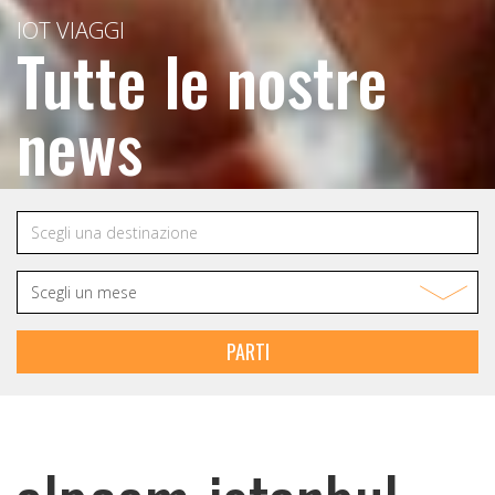
IOT VIAGGI
Tutte le nostre
news
PARTI