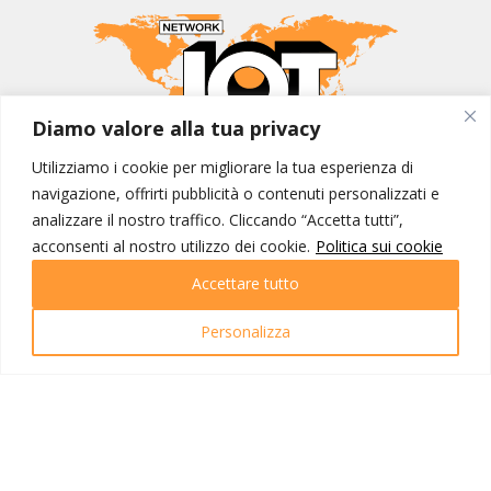
Diamo valore alla tua privacy
Utilizziamo i cookie per migliorare la tua esperienza di
MONDO IOT VIAGGI
navigazione, offrirti pubblicità o contenuti personalizzati e
Corporate
analizzare il nostro traffico. Cliccando “Accetta tutti”,
Contatti
acconsenti al nostro utilizzo dei cookie.
Politica sui cookie
Accettare tutto
I NOSTRI PRODOTTI
Destinazioni
Personalizza
Partenze
Emozioni di viaggio
Newsletter
Tutti i viaggi
Ricerca Viaggi