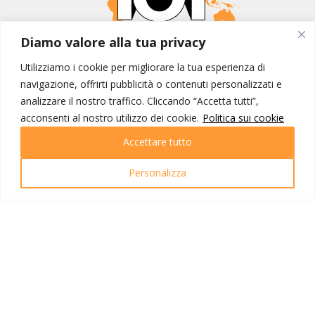
Diamo valore alla tua privacy
MONDO IOT VIAGGI
Utilizziamo i cookie per migliorare la tua esperienza di
Corporate
navigazione, offrirti pubblicità o contenuti personalizzati e
Contatti
analizzare il nostro traffico. Cliccando “Accetta tutti”,
acconsenti al nostro utilizzo dei cookie.
Politica sui cookie
I NOSTRI PRODOTTI
Accettare tutto
Destinazioni
Partenze
Personalizza
Emozioni di viaggio
Newsletter
Tutti i viaggi
Ricerca Viaggi
INFO UTILI
Link utili
Condizioni di viaggio
Privacy policy