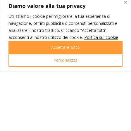
MONDO IOT VIAGGI
Diamo valore alla tua privacy
Corporate
Utilizziamo i cookie per migliorare la tua esperienza di
Contatti
navigazione, offrirti pubblicità o contenuti personalizzati e
analizzare il nostro traffico. Cliccando “Accetta tutti”,
I NOSTRI PRODOTTI
acconsenti al nostro utilizzo dei cookie.
Politica sui cookie
Destinazioni
Accettare tutto
Partenze
Emozioni di viaggio
Personalizza
Newsletter
Tutti i viaggi
Ricerca Viaggi
INFO UTILI
Link utili
Condizioni di viaggio
Privacy policy