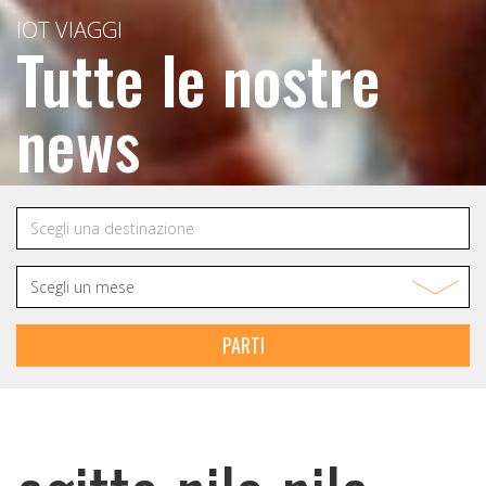
IOT VIAGGI
Tutte le nostre
news
PARTI