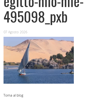
egitto-nilo-nile-
495098_pxb
07 Agosto 2026
Torna al blog