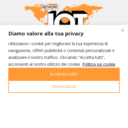
Diamo valore alla tua privacy
Utilizziamo i cookie per migliorare la tua esperienza di
MONDO IOT VIAGGI
navigazione, offrirti pubblicità o contenuti personalizzati e
Corporate
analizzare il nostro traffico. Cliccando “Accetta tutti”,
Contatti
acconsenti al nostro utilizzo dei cookie.
Politica sui cookie
Accettare tutto
I NOSTRI PRODOTTI
Destinazioni
Personalizza
Partenze
Emozioni di viaggio
Newsletter
Tutti i viaggi
Ricerca Viaggi