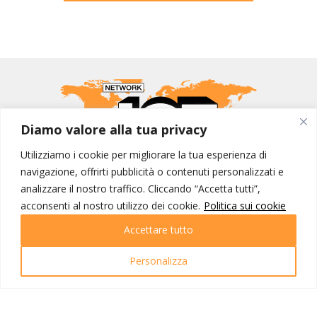
Diamo valore alla tua privacy
Utilizziamo i cookie per migliorare la tua esperienza di
navigazione, offrirti pubblicità o contenuti personalizzati e
MONDO IOT VIAGGI
analizzare il nostro traffico. Cliccando “Accetta tutti”,
acconsenti al nostro utilizzo dei cookie.
Politica sui cookie
Corporate
Contatti
Accettare tutto
I NOSTRI PRODOTTI
Personalizza
Destinazioni
Partenze
Emozioni di viaggio