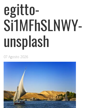
egitto-
Si1MFhSLNWY-
unsplash
07 Agosto 2026