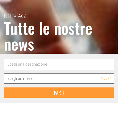
IOT VIAGGI
Tutte le nostre
news
PARTI