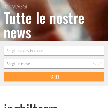
IOT VIAGGI
Tutte le nostre
news
PARTI