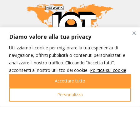
Diamo valore alla tua privacy
Utilizziamo i cookie per migliorare la tua esperienza di
MONDO IOT VIAGGI
navigazione, offrirti pubblicità o contenuti personalizzati e
Corporate
analizzare il nostro traffico. Cliccando “Accetta tutti”,
Contatti
acconsenti al nostro utilizzo dei cookie.
Politica sui cookie
Accettare tutto
I NOSTRI PRODOTTI
Destinazioni
Personalizza
Partenze
Emozioni di viaggio
Newsletter
Tutti i viaggi
Ricerca Viaggi