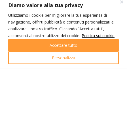
MONDO IOT VIAGGI
Diamo valore alla tua privacy
Corporate
Utilizziamo i cookie per migliorare la tua esperienza di
Contatti
navigazione, offrirti pubblicità o contenuti personalizzati e
analizzare il nostro traffico. Cliccando “Accetta tutti”,
I NOSTRI PRODOTTI
acconsenti al nostro utilizzo dei cookie.
Politica sui cookie
Destinazioni
Accettare tutto
Partenze
Emozioni di viaggio
Personalizza
Newsletter
Tutti i viaggi
Ricerca Viaggi
INFO UTILI
Link utili
Condizioni di viaggio
Privacy policy