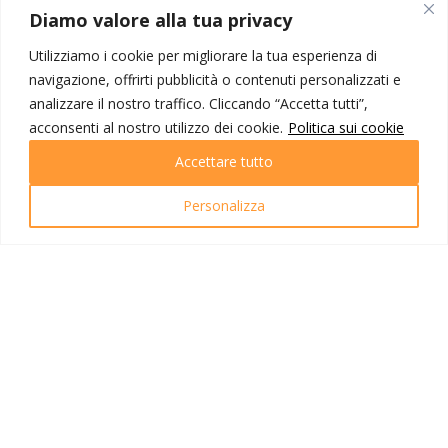
MONDO IOT VIAGGI
Diamo valore alla tua privacy
Corporate
Utilizziamo i cookie per migliorare la tua esperienza di
Contatti
navigazione, offrirti pubblicità o contenuti personalizzati e
analizzare il nostro traffico. Cliccando “Accetta tutti”,
I NOSTRI PRODOTTI
acconsenti al nostro utilizzo dei cookie.
Politica sui cookie
Destinazioni
Accettare tutto
Partenze
Emozioni di viaggio
Personalizza
Newsletter
Tutti i viaggi
Ricerca Viaggi
INFO UTILI
Link utili
Condizioni di viaggio
Privacy policy