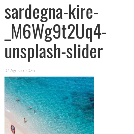
sardegna-kire-
_M6Wg9t2Uq4-
unsplash-slider
07 Agosto 2026