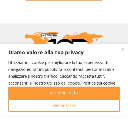
Diamo valore alla tua privacy
Utilizziamo i cookie per migliorare la tua esperienza di
navigazione, offrirti pubblicità o contenuti personalizzati e
MONDO IOT VIAGGI
analizzare il nostro traffico. Cliccando “Accetta tutti”,
acconsenti al nostro utilizzo dei cookie.
Politica sui cookie
Corporate
Contatti
Accettare tutto
I NOSTRI PRODOTTI
Personalizza
Destinazioni
Partenze
Emozioni di viaggio