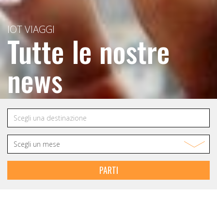
IOT VIAGGI
Tutte le nostre
news
PARTI