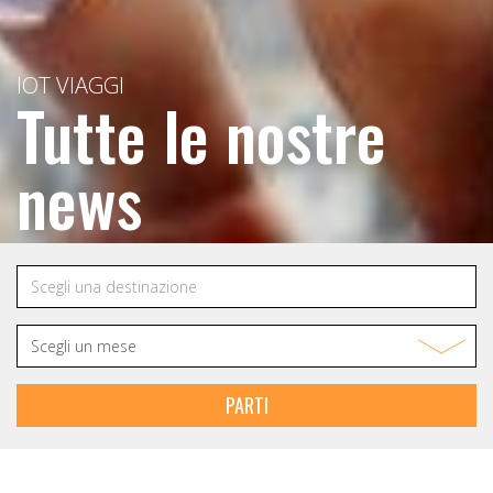
IOT VIAGGI
Tutte le nostre
news
PARTI