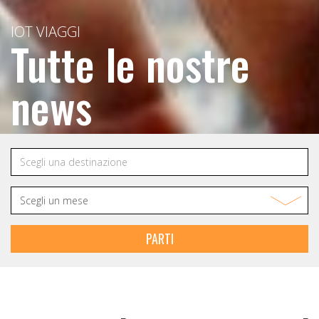
IOT VIAGGI
Tutte le nostre
news
PARTI