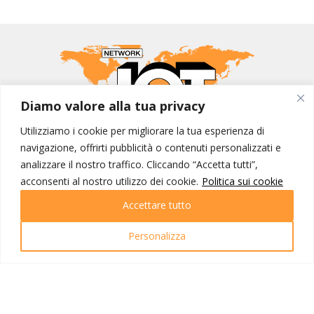
Diamo valore alla tua privacy
Utilizziamo i cookie per migliorare la tua esperienza di
MONDO IOT VIAGGI
navigazione, offrirti pubblicità o contenuti personalizzati e
analizzare il nostro traffico. Cliccando “Accetta tutti”,
Corporate
acconsenti al nostro utilizzo dei cookie.
Politica sui cookie
Contatti
Accettare tutto
I NOSTRI PRODOTTI
Personalizza
Destinazioni
Partenze
Emozioni di viaggio
Newsletter
Tutti i viaggi
Ricerca Viaggi