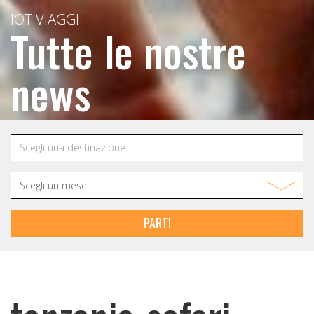
IOT VIAGGI
Tutte le nostre
news
PARTI