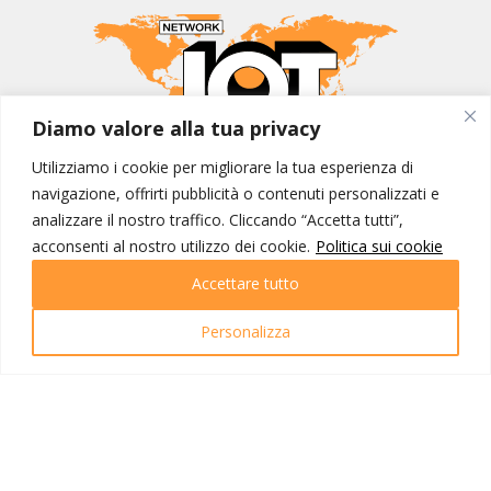
Diamo valore alla tua privacy
Utilizziamo i cookie per migliorare la tua esperienza di
MONDO IOT VIAGGI
navigazione, offrirti pubblicità o contenuti personalizzati e
Corporate
analizzare il nostro traffico. Cliccando “Accetta tutti”,
Contatti
acconsenti al nostro utilizzo dei cookie.
Politica sui cookie
Accettare tutto
I NOSTRI PRODOTTI
Destinazioni
Personalizza
Partenze
Emozioni di viaggio
Newsletter
Tutti i viaggi
Ricerca Viaggi