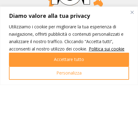
Diamo valore alla tua privacy
MONDO IOT VIAGGI
Utilizziamo i cookie per migliorare la tua esperienza di
Corporate
navigazione, offrirti pubblicità o contenuti personalizzati e
Contatti
analizzare il nostro traffico. Cliccando “Accetta tutti”,
acconsenti al nostro utilizzo dei cookie.
Politica sui cookie
I NOSTRI PRODOTTI
Accettare tutto
Destinazioni
Partenze
Personalizza
Emozioni di viaggio
Newsletter
Tutti i viaggi
Ricerca Viaggi
INFO UTILI
Link utili
Condizioni di viaggio
Privacy policy