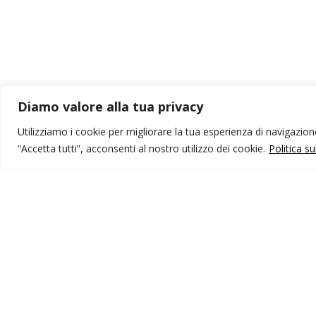
Diamo valore alla tua privacy
Utilizziamo i cookie per migliorare la tua esperienza di navigazione,
“Accetta tutti”, acconsenti al nostro utilizzo dei cookie.
Politica s
MONDO IOT VIAGGI
I
Corporate
Li
Contatti
C
P
I NOSTRI PRODOTTI