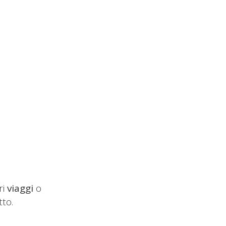
ri
viaggi
o
tto.