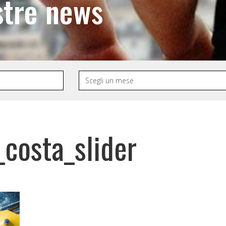
stre news
_costa_slider