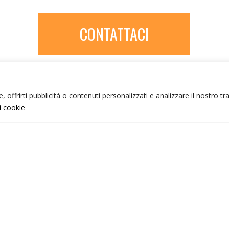
CONTATTACI
 offrirti pubblicità o contenuti personalizzati e analizzare il nostro tr
ui cookie
NFO UTILI
nk utili
ondizioni di viaggio
rivacy policy