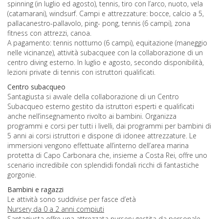
spinning (in luglio ed agosto), tennis, tiro con l’arco, nuoto, vela
(catamarani), windsurf. Campi e attrezzature: bocce, calcio a 5,
pallacanestro-pallavolo, ping- pong, tennis (6 campi), zona
fitness con attrezzi, canoa.
A pagamento: tennis notturno (6 campi), equitazione (maneggio
nelle vicinanze), attività subacquee con la collaborazione di un
centro diving esterno. In luglio e agosto, secondo disponibilità,
lezioni private di tennis con istruttori qualificati.
Centro subacqueo
Santagiusta si avvale della collaborazione di un Centro
Subacqueo esterno gestito da istruttori esperti e qualificati
anche nell’insegnamento rivolto ai bambini. Organizza
programmi e corsi per tutti i livelli, dai programmi per bambini di
5 anni ai corsi istruttori e dispone di idonee attrezzature. Le
immersioni vengono effettuate all’interno dell’area marina
protetta di Capo Carbonara che, insieme a Costa Rei, offre uno
scenario incredibile con splendidi fondali ricchi di fantastiche
gorgonie.
Bambini e ragazzi
Le attività sono suddivise per fasce d’età
Nursery da 0 a 2 anni compiuti
Santagiusta offre una attrezzata nursery gestita da personale