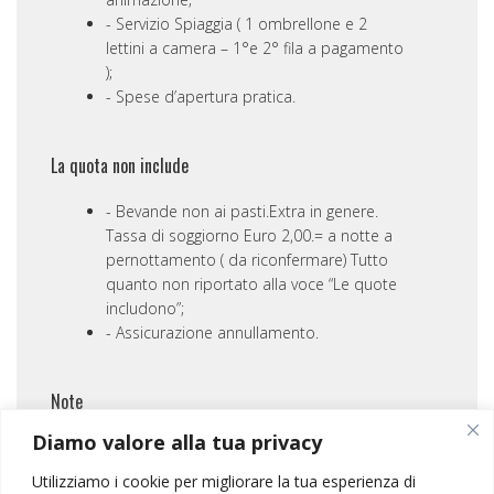
Servizio Spiaggia ( 1 ombrellone e 2
lettini a camera – 1°e 2° fila a pagamento
);
Spese d’apertura pratica.
La quota non include
Bevande non ai pasti.Extra in genere.
Tassa di soggiorno Euro 2,00.= a notte a
pernottamento ( da riconfermare) Tutto
quanto non riportato alla voce “Le quote
includono”;
Assicurazione annullamento.
Note
CONFERMA e PAGAMENTI
Diamo valore alla tua privacy
1° acconto: (30% della quota) all’iscrizione +
assicurazione
Utilizziamo i cookie per migliorare la tua esperienza di