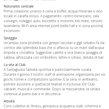
Ristorante centrale
Prima colazione, pranzo e cena a buffet; acqua minerale e vino
locale in caraffa inclusi. A pagamento: centro benessere, sala
convegni, noleggio auto, biciclette e motorini, teli mare, servizio
lavanderia, Wi-Fi area-internet point (nella hall e in zona piscina),
escursioni.
Spiaggia
Un’ampia zona protetta con ginepri secolari e gigli selvatici fa da
cornice alla splendida baia che si affaccia su un mare dall’acqua
limpida e cristallina. Suggestive calette e una bianca spiaggia di
sabbia, attrezzata con ombrelloni, lettini e sdraio, dotata di bar.
La vita al Club
A Santagiusta l’attività sportiva è particolarmente curata.
Durante il giorno il nostro staff di animazione organizzerà per voi
giochi, tornei e competizioni sportive. E la sera, in anfiteatro,
potrete assistere a spettacoli teatrali in esclusiva iGV Club,
cabaret, musical e commedie. Dopo la mezzanotte, la serata
continua al piano-bar e in discoteca.
Attività
Corsi collettivi di: fitness, ginnastica acquatica, balli, scherma e