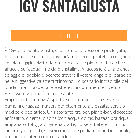
IGV SANTAGIUSTA
SOLD OUT
È l’iGV Club Santa Giusta, situato in una posizione privilegiata,
direttamente sul mare, dove un’ampia zona protetta con ginepri
secolari e gigli selvatici fa da cornice alla splendida baia che si
affaccia sull’acqua limpida e cristallina. Vi accoglierà una bianca
spiaggia di sabbia e potrete trovare il vostro angolo di paradiso
nelle suggestive calette tutt’intorno. Lo scenario incredibile dei
fondali marini aspetta le vostre escursioni, mentre il centro
Benessere vi donerà relax e salute.
Ampia scelta di attività sportive e ricreative, tutti i servizi per i
bambini e ragazzi, nursery perfettamente attrezzata, servizio
medico e pediatrico. Un ristorante, tre bar, piano-bar, discoteca,
anfiteatro, cinema, piscina (con acqua dolce), bazaar-boutique,
artigianato, fotografo, galleria d’arte, nursery, baby e mini club,
junior e young club, servizio medico e pediatrico ambulatoriale,
parcheggio interno non custodito.