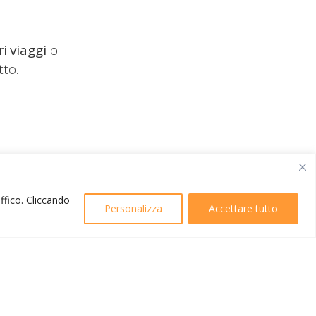
ri
viaggi
o
tto.
affico. Cliccando
Personalizza
Accettare tutto