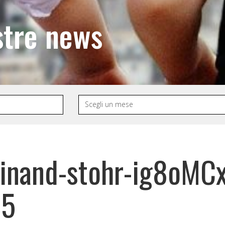
stre news
rdinand-stohr-ig8oM
55