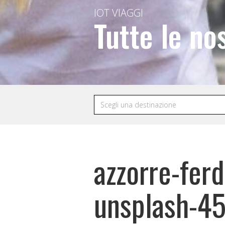
IOT VIAGGI
Tutte le no
azzorre-fe
unsplash-4