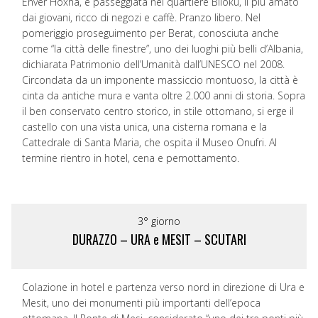
Enver Hoxha, e passeggiata nel quartiere Blloku, il più amato
dai giovani, ricco di negozi e caffè. Pranzo libero. Nel
pomeriggio proseguimento per Berat, conosciuta anche
come “la città delle finestre”, uno dei luoghi più belli d’Albania,
dichiarata Patrimonio dell’Umanità dall’UNESCO nel 2008.
Circondata da un imponente massiccio montuoso, la città è
cinta da antiche mura e vanta oltre 2.000 anni di storia. Sopra
il ben conservato centro storico, in stile ottomano, si erge il
castello con una vista unica, una cisterna romana e la
Cattedrale di Santa Maria, che ospita il Museo Onufri. Al
termine rientro in hotel, cena e pernottamento.
3° giorno
DURAZZO – URA e MESIT – SCUTARI
Colazione in hotel e partenza verso nord in direzione di Ura e
Mesit, uno dei monumenti più importanti dell’epoca