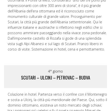
ottomana. Il Ponte di Mesi, considerato “uno dei tre ponti più
impressionanti con oltre 300 anni di storia”, è il più grande
dell’Albania dell’era ottomana ed è riconosciuto come
monumento culturale di grande valore. Proseguimento per
Scutari, la città più grande dell’Albania settentrionale. Qui le
influenze italiane e austriache si riflettono negli edifici che si
possono ammirare passeggiando nella vivace zona pedonale.
Dall’imponente castello di Rozafa si gode di una splendida
vista sugli Alpi Albanesi e sul lago di Scutari. Pranzo libero in
corso di visite. Sistemazione in hotel, cena e pernottamento.
4° giorno
SCUTARI – ULCINJ – PETROVAC – BUDVA
Colazione in hotel. Partenza verso il confine con il Montenegro
e sosta a Ulcinj, la città più meridionale del Paese. Qui, sotto il
dominio ottomano, esisteva un noto mercato degli schiavi;
tra i prigionieri più celebri vi fu il poeta spagnolo Miguel de