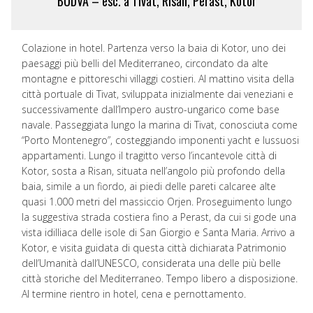
BUDVA – esc. a Tivat, Risan, Perast, Kotor
Colazione in hotel. Partenza verso la baia di Kotor, uno dei
paesaggi più belli del Mediterraneo, circondato da alte
montagne e pittoreschi villaggi costieri. Al mattino visita della
città portuale di Tivat, sviluppata inizialmente dai veneziani e
successivamente dall’Impero austro-ungarico come base
navale. Passeggiata lungo la marina di Tivat, conosciuta come
“Porto Montenegro”, costeggiando imponenti yacht e lussuosi
appartamenti. Lungo il tragitto verso l’incantevole città di
Kotor, sosta a Risan, situata nell’angolo più profondo della
baia, simile a un fiordo, ai piedi delle pareti calcaree alte
quasi 1.000 metri del massiccio Orjen. Proseguimento lungo
la suggestiva strada costiera fino a Perast, da cui si gode una
vista idilliaca delle isole di San Giorgio e Santa Maria. Arrivo a
Kotor, e visita guidata di questa città dichiarata Patrimonio
dell’Umanità dall’UNESCO, considerata una delle più belle
città storiche del Mediterraneo. Tempo libero a disposizione.
Al termine rientro in hotel, cena e pernottamento.