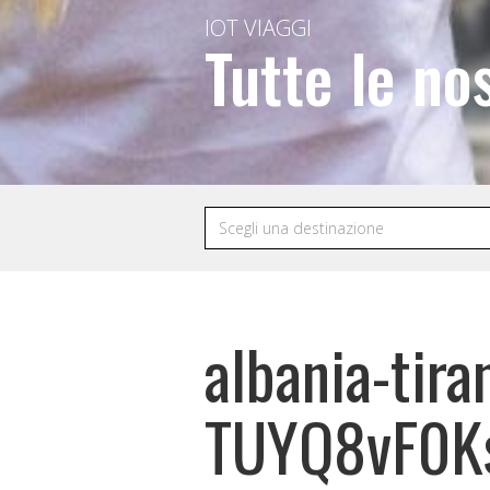
IOT VIAGGI
Tutte le no
albania-tir
TUYQ8vF0Ks