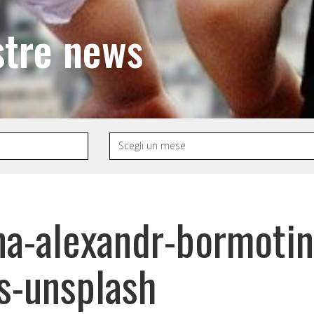
stre news
ana-alexandr-bormoti
-unsplash