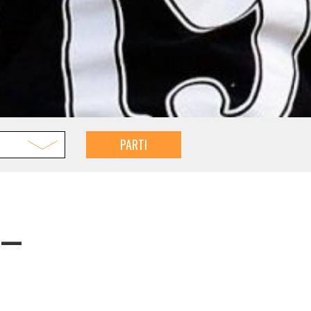
PARTI
n–