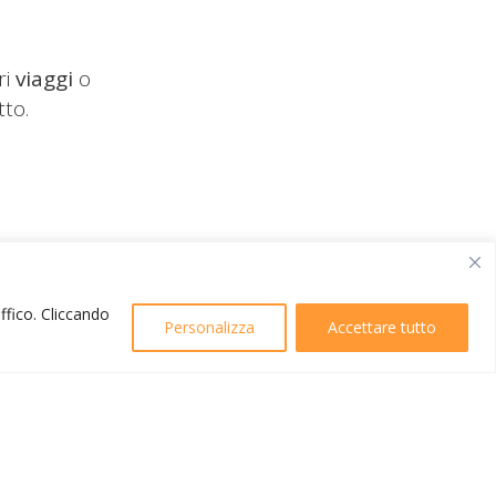
ri
viaggi
o
tto.
affico. Cliccando
Personalizza
Accettare tutto