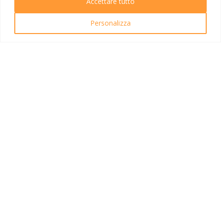
Accettare tutto
Ricerca Viaggi
Personalizza
INFO UTILI
Link utili
Condizioni di viaggio
Privacy policy