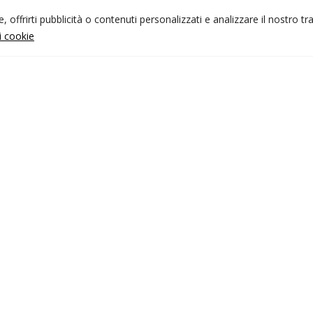
 offrirti pubblicità o contenuti personalizzati e analizzare il nostro tr
ui cookie
NFO UTILI
nk utili
ondizioni di viaggio
rivacy policy