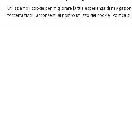
Utilizziamo i cookie per migliorare la tua esperienza di navigazione,
“Accetta tutti”, acconsenti al nostro utilizzo dei cookie.
Politica s
MONDO IOT VIAGGI
I
Corporate
Li
Contatti
C
P
I NOSTRI PRODOTTI
Destinazioni
Partenze
Emozioni di viaggio
Newsletter
Tutti i viaggi
Ricerca Viaggi