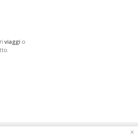
ri
viaggi
o
tto.