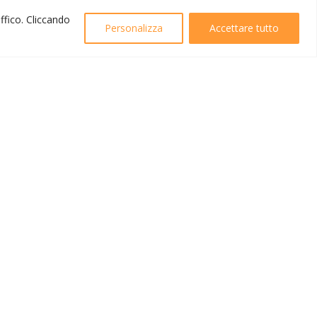
affico. Cliccando
Personalizza
Accettare tutto
Created by
B42