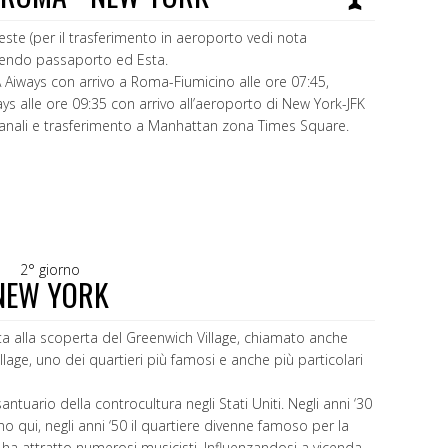
ieste (per il trasferimento in aeroporto vedi nota
ibendo passaporto ed Esta.
TA Aiways con arrivo a Roma-Fiumicino alle ore 07:45,
ays alle ore 09:35 con arrivo all’aeroporto di New York-JFK
oganali e trasferimento a Manhattan zona Times Square.
2° giorno
NEW YORK
ta alla scoperta del Greenwich Village, chiamato anche
age, uno dei quartieri più famosi e anche più particolari
ntuario della controcultura negli Stati Uniti. Negli anni ‘30
rono qui, negli anni ‘50 il quartiere divenne famoso per la
 ha attratto numerosi musicisti. Influenzandosi a vicenda,