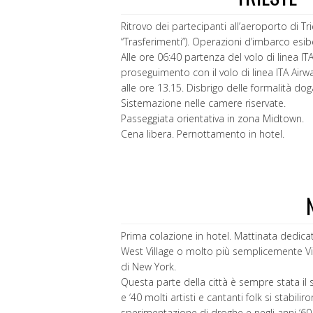
Ritrovo dei partecipanti all’aeroporto di Tr
“Trasferimenti”). Operazioni d’imbarco es
Alle ore 06:40 partenza del volo di linea I
proseguimento con il volo di linea ITA Airw
alle ore 13.15. Disbrigo delle formalità d
Sistemazione nelle camere riservate.
Passeggiata orientativa in zona Midtown.
Cena libera. Pernottamento in hotel.
Prima colazione in hotel. Mattinata dedica
West Village o molto più semplicemente Vill
di New York.
Questa parte della città è sempre stata il sa
e ‘40 molti artisti e cantanti folk si stabili
sperimentazione di droghe e negli anni ‘60