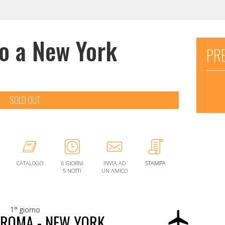
o a New York
PRE
SOLD OUT
CATALOGO
6 GIORNI
INVIA AD
STAMPA
5 NOTTI
UN AMICO
1° giorno
- ROMA - NEW YORK