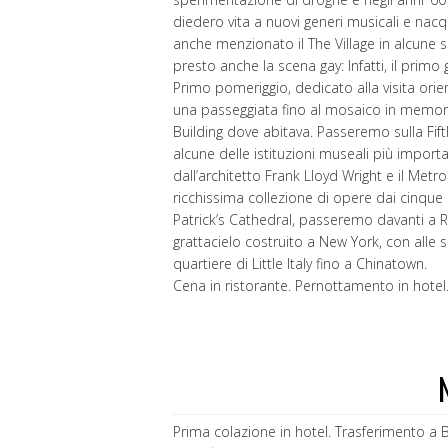
diedero vita a nuovi generi musicali e nac
anche menzionato il The Village in alcune 
presto anche la scena gay: Infatti, il prim
Primo pomeriggio, dedicato alla visita or
una passeggiata fino al mosaico in memori
Building dove abitava. Passeremo sulla Fif
alcune delle istituzioni museali più import
dall’architetto Frank Lloyd Wright e il Me
ricchissima collezione di opere dai cinque 
Patrick’s Cathedral, passeremo davanti a Roc
grattacielo costruito a New York, con alle s
quartiere di Little Italy fino a Chinatown.
Cena in ristorante. Pernottamento in hotel
Prima colazione in hotel. Trasferimento a B