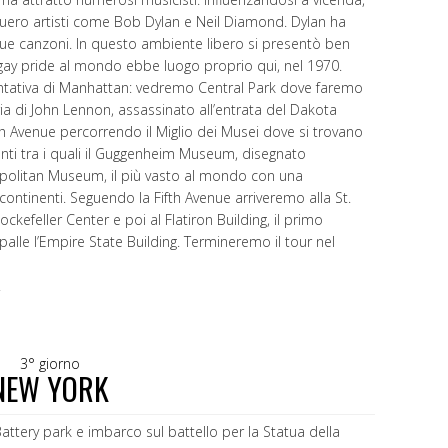
quero artisti come Bob Dylan e Neil Diamond. Dylan ha
sue canzoni. In questo ambiente libero si presentò ben
o gay pride al mondo ebbe luogo proprio qui, nel 1970.
ientativa di Manhattan: vedremo Central Park dove faremo
a di John Lennon, assassinato all’entrata del Dakota
th Avenue percorrendo il Miglio dei Musei dove si trovano
anti tra i quali il Guggenheim Museum, disegnato
tropolitan Museum, il più vasto al mondo con una
continenti. Seguendo la Fifth Avenue arriveremo alla St.
kefeller Center e poi al Flatiron Building, il primo
palle l’Empire State Building. Termineremo il tour nel
.
3° giorno
NEW YORK
attery park e imbarco sul battello per la Statua della