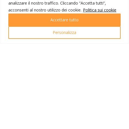
analizzare il nostro traffico. Cliccando “Accetta tutti”,
Destinazioni
Partenze
acconsenti al nostro utilizzo dei cookie.
Politica sui cookie
Emozioni di viaggio
Accettare tutto
Newsletter
Tutti i viaggi
Ricerca Viaggi
Personalizza
INFO UTILI
Link utili
Condizioni di viaggio
Privacy policy