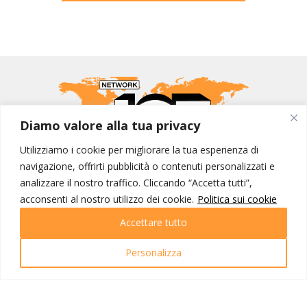
Diamo valore alla tua privacy
Utilizziamo i cookie per migliorare la tua esperienza di
navigazione, offrirti pubblicità o contenuti personalizzati e
MONDO IOT VIAGGI
analizzare il nostro traffico. Cliccando “Accetta tutti”,
acconsenti al nostro utilizzo dei cookie.
Politica sui cookie
Corporate
Contatti
Accettare tutto
I NOSTRI PRODOTTI
Personalizza
Destinazioni
Partenze
Emozioni di viaggio