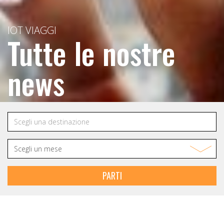
IOT VIAGGI
Tutte le nostre
news
PARTI