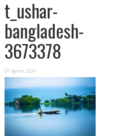
t_ushar-
bangladesh-
3673378
07 Agosto 2026