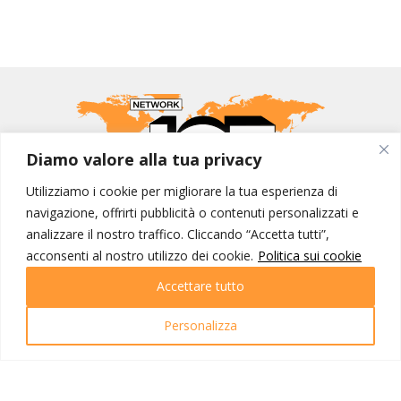
Diamo valore alla tua privacy
Utilizziamo i cookie per migliorare la tua esperienza di
navigazione, offrirti pubblicità o contenuti personalizzati e
MONDO IOT VIAGGI
analizzare il nostro traffico. Cliccando “Accetta tutti”,
acconsenti al nostro utilizzo dei cookie.
Corporate
Politica sui cookie
Contatti
Accettare tutto
I NOSTRI PRODOTTI
Personalizza
Destinazioni
Partenze
Emozioni di viaggio
Newsletter