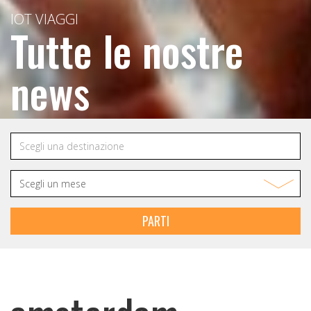
IOT VIAGGI
Tutte le nostre
news
PARTI