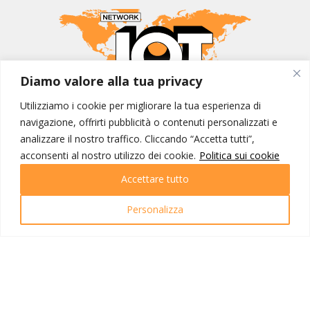
Diamo valore alla tua privacy
Utilizziamo i cookie per migliorare la tua esperienza di
MONDO IOT VIAGGI
navigazione, offrirti pubblicità o contenuti personalizzati e
Corporate
analizzare il nostro traffico. Cliccando “Accetta tutti”,
Contatti
acconsenti al nostro utilizzo dei cookie.
Politica sui cookie
Accettare tutto
I NOSTRI PRODOTTI
Destinazioni
Personalizza
Partenze
Emozioni di viaggio
Newsletter
Tutti i viaggi
Ricerca Viaggi