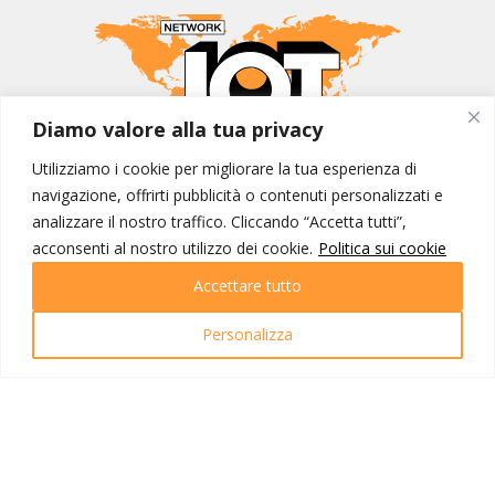
Diamo valore alla tua privacy
Utilizziamo i cookie per migliorare la tua esperienza di
MONDO IOT VIAGGI
navigazione, offrirti pubblicità o contenuti personalizzati e
Corporate
analizzare il nostro traffico. Cliccando “Accetta tutti”,
Contatti
acconsenti al nostro utilizzo dei cookie.
Politica sui cookie
Accettare tutto
I NOSTRI PRODOTTI
Destinazioni
Personalizza
Partenze
Emozioni di viaggio
Newsletter
Tutti i viaggi
Ricerca Viaggi