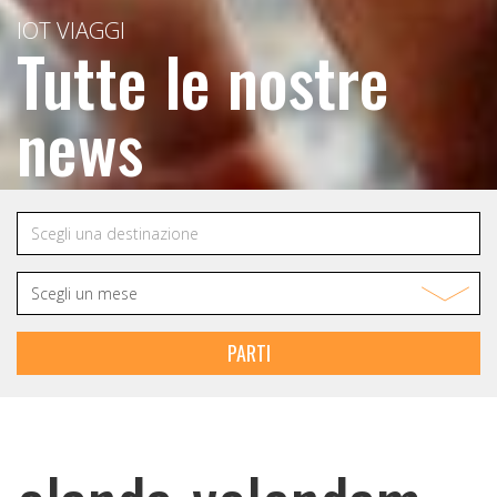
IOT VIAGGI
Tutte le nostre
news
PARTI