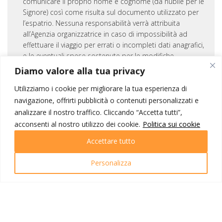
comunicare il proprio nome e cognome (da nubile per le
Signore) così come risulta sul documento utilizzato per
l’espatrio. Nessuna responsabilità verrà attribuita
all’Agenzia organizzatrice in caso di impossibilità ad
effettuare il viaggio per errati o incompleti dati anagrafici,
e le eventuali spese sostenute per le modifiche
necessarie saranno attribuite al passeggero.
Diamo valore alla tua privacy
Utilizziamo i cookie per migliorare la tua esperienza di
Quota per persona da € 680€
navigazione, offrirti pubblicità o contenuti personalizzati e
Minimo 10 partecipanti
analizzare il nostro traffico. Cliccando “Accetta tutti”,
acconsenti al nostro utilizzo dei cookie.
Politica sui cookie
Varianti alla quota base
Quota di partecipazione in hotel 3*: € 680,00
Accettare tutto
Quota di partecipazione in hotel 4*: € 815,00
SU RICHIESTA:
Personalizza
Supplemento camera singola
Quota bambino