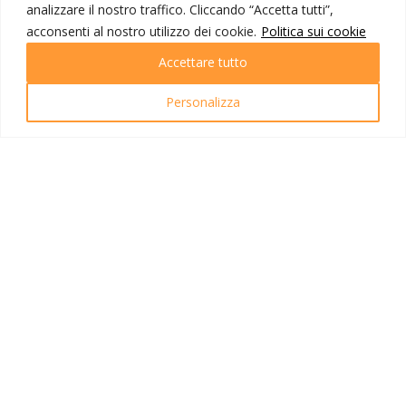
analizzare il nostro traffico. Cliccando “Accetta tutti”,
Destinazioni
Partenze
acconsenti al nostro utilizzo dei cookie.
Politica sui cookie
Emozioni di viaggio
Accettare tutto
Newsletter
Tutti i viaggi
Ricerca Viaggi
Personalizza
INFO UTILI
Link utili
Condizioni di viaggio
Privacy policy