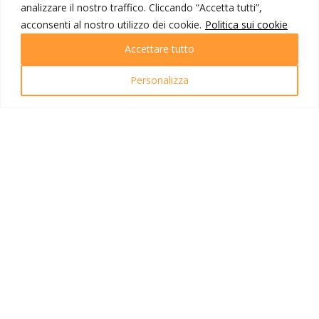
analizzare il nostro traffico. Cliccando “Accetta tutti”,
Destinazioni
Partenze
acconsenti al nostro utilizzo dei cookie.
Politica sui cookie
Emozioni di viaggio
Accettare tutto
Newsletter
Tutti i viaggi
Ricerca Viaggi
Personalizza
INFO UTILI
Link utili
Condizioni di viaggio
Privacy policy