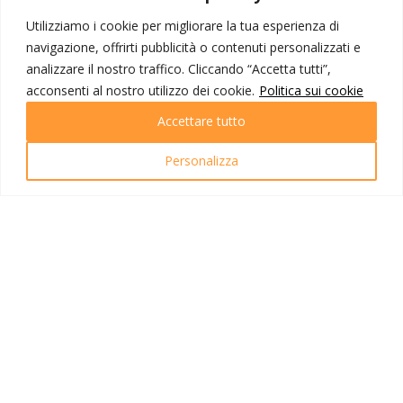
Corporate
Contatti
Utilizziamo i cookie per migliorare la tua esperienza di
navigazione, offrirti pubblicità o contenuti personalizzati e
I NOSTRI PRODOTTI
analizzare il nostro traffico. Cliccando “Accetta tutti”,
acconsenti al nostro utilizzo dei cookie.
Politica sui cookie
Destinazioni
Partenze
Accettare tutto
Emozioni di viaggio
Newsletter
Personalizza
Tutti i viaggi
Ricerca Viaggi
INFO UTILI
Link utili
Condizioni di viaggio
Privacy policy