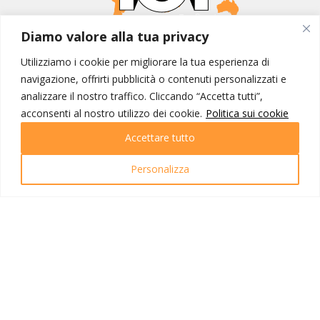
Diamo valore alla tua privacy
MONDO IOT VIAGGI
Utilizziamo i cookie per migliorare la tua esperienza di
Corporate
navigazione, offrirti pubblicità o contenuti personalizzati e
Contatti
analizzare il nostro traffico. Cliccando “Accetta tutti”,
acconsenti al nostro utilizzo dei cookie.
Politica sui cookie
I NOSTRI PRODOTTI
Accettare tutto
Destinazioni
Partenze
Personalizza
Emozioni di viaggio
Newsletter
Tutti i viaggi
Ricerca Viaggi
INFO UTILI
Link utili
Condizioni di viaggio
Privacy policy