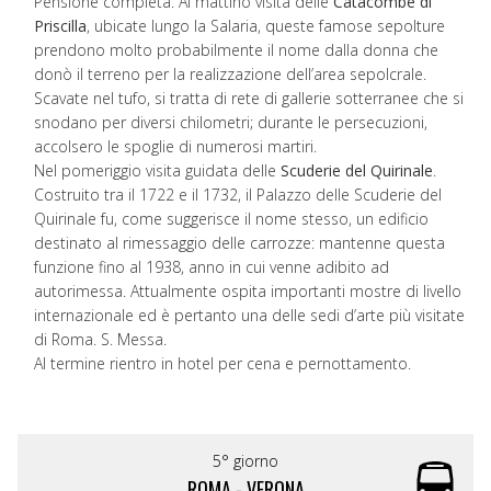
Pensione completa. Al mattino visita delle
Catacombe di
Priscilla
, ubicate lungo la Salaria, queste famose sepolture
prendono molto probabilmente il nome dalla donna che
donò il terreno per la realizzazione dell’area sepolcrale.
Scavate nel tufo, si tratta di rete di gallerie sotterranee che si
snodano per diversi chilometri; durante le persecuzioni,
accolsero le spoglie di numerosi martiri.
Nel pomeriggio visita guidata delle
Scuderie del Quirinale
.
Costruito tra il 1722 e il 1732, il Palazzo delle Scuderie del
Quirinale fu, come suggerisce il nome stesso, un edificio
destinato al rimessaggio delle carrozze: mantenne questa
funzione fino al 1938, anno in cui venne adibito ad
autorimessa. Attualmente ospita importanti mostre di livello
internazionale ed è pertanto una delle sedi d’arte più visitate
di Roma. S. Messa.
Al termine rientro in hotel per cena e pernottamento.
5° giorno
ROMA - VERONA