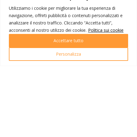
della ditta Cattazzo (ZTL Roma/Lucca
Utilizziamo i cookie per migliorare la tua esperienza di
inclusa);
Visite ed escursioni con guide locali
navigazione, offrirti pubblicità o contenuti personalizzati e
parlanti italiano a Lucca, Orvieto e Roma;
analizzare il nostro traffico. Cliccando “Accetta tutti”,
Ingressi come da programma (Duomo
acconsenti al nostro utilizzo dei cookie.
Politica sui cookie
Lucca e Orvieto, Scuderie Quirinale,
Accettare tutto
Catacombe Priscilla, S. Pietro);
Auricolari;
Personalizza
Sistemazione in alberghi 3* a Lucca e 4*
a Roma;
Trattamento di pensione completa dal
pranzo del primo al pranzo dell’ultimo
giorno di viaggio;
Tasse di soggiorno a Roma;
Bevande;
Assicurazione sanitaria e bagaglio Allianz
Global Assistance;
Materiale illustrativo e omaggio IOT.
La quota non include