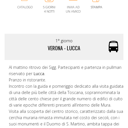
CATALOGO
5 GIORNI
INVIA AD
STAMPA
4 NOTTI
UN AMICO
1° giorno
VERONA - LUCCA
Al mattino ritrovo dei Sigg. Partecipanti e partenza in pullman
riservato per
Lucca
.
Pranzo in ristorante.
Incontro con la guida e pomeriggio dedicato alla visita guidata
di una delle più belle città della Toscana, soprannominata la
città delle cento chiese per il grande numero di edifici di culto
di varie epoche differenti presenti all’interno delle Mura.
Visita alla scoperta del centro storico, caratterizzato dalla sua
cerchia muraria rimasta immutata nel costo dei secoli, con i
suoi monumenti e il Duomo di S. Martino, ambita tappa dei