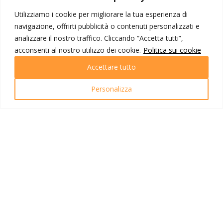
Corporate
Contatti
Utilizziamo i cookie per migliorare la tua esperienza di
navigazione, offrirti pubblicità o contenuti personalizzati e
I NOSTRI PRODOTTI
analizzare il nostro traffico. Cliccando “Accetta tutti”,
acconsenti al nostro utilizzo dei cookie.
Politica sui cookie
Destinazioni
Partenze
Accettare tutto
Emozioni di viaggio
Newsletter
Personalizza
Tutti i viaggi
Ricerca Viaggi
INFO UTILI
Link utili
Condizioni di viaggio
Privacy policy