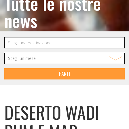
Tutte le nostre
news
PARTI
DESERTO WADI