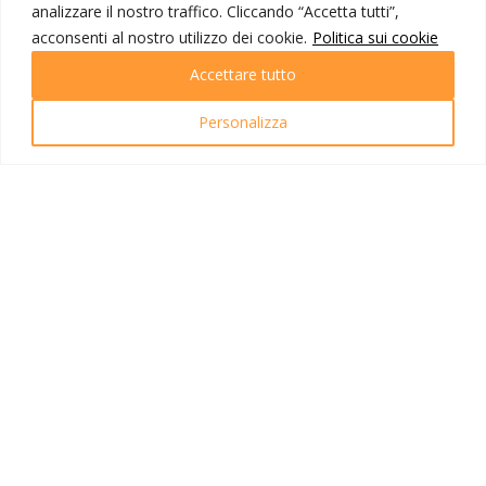
analizzare il nostro traffico. Cliccando “Accetta tutti”,
Destinazioni
Partenze
acconsenti al nostro utilizzo dei cookie.
Politica sui cookie
Emozioni di viaggio
Accettare tutto
Newsletter
Tutti i viaggi
Ricerca Viaggi
Personalizza
INFO UTILI
Link utili
Condizioni di viaggio
Privacy policy