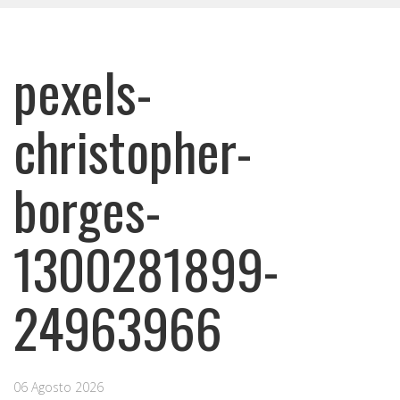
pexels-
christopher-
borges-
1300281899-
24963966
06 Agosto 2026