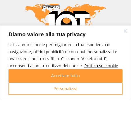
Diamo valore alla tua privacy
Utilizziamo i cookie per migliorare la tua esperienza di
MONDO IOT VIAGGI
navigazione, offrirti pubblicità o contenuti personalizzati e
Corporate
analizzare il nostro traffico. Cliccando “Accetta tutti”,
Contatti
acconsenti al nostro utilizzo dei cookie.
Politica sui cookie
Accettare tutto
I NOSTRI PRODOTTI
Destinazioni
Personalizza
Partenze
Emozioni di viaggio
Newsletter
Tutti i viaggi
Ricerca Viaggi