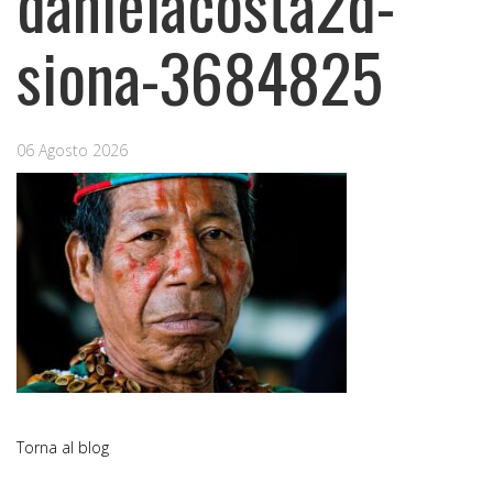
danielacosta2d-
siona-3684825
06 Agosto 2026
Torna al blog