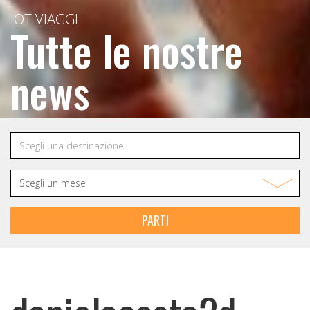
IOT VIAGGI
Tutte le nostre
news
PARTI