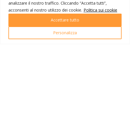
analizzare il nostro traffico. Cliccando “Accetta tutti”,
Destinazioni
Partenze
acconsenti al nostro utilizzo dei cookie.
Politica sui cookie
Emozioni di viaggio
Accettare tutto
Newsletter
Tutti i viaggi
Ricerca Viaggi
Personalizza
INFO UTILI
Link utili
Condizioni di viaggio
Privacy policy