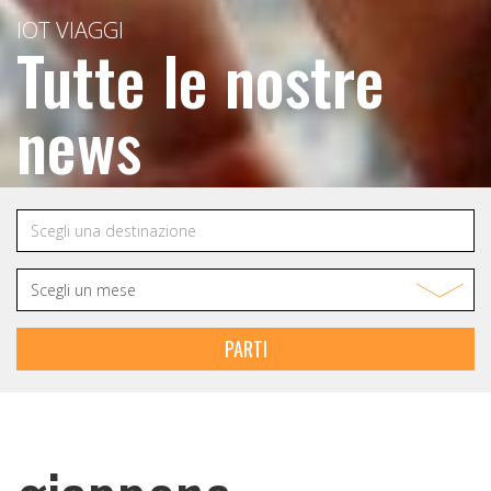
IOT VIAGGI
Tutte le nostre
news
PARTI