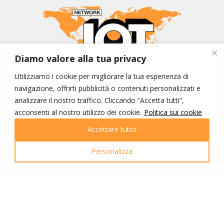
Diamo valore alla tua privacy
Utilizziamo i cookie per migliorare la tua esperienza di
MONDO IOT VIAGGI
navigazione, offrirti pubblicità o contenuti personalizzati e
Corporate
analizzare il nostro traffico. Cliccando “Accetta tutti”,
Contatti
acconsenti al nostro utilizzo dei cookie.
Politica sui cookie
Accettare tutto
I NOSTRI PRODOTTI
Destinazioni
Personalizza
Partenze
Emozioni di viaggio
Newsletter
Tutti i viaggi
Ricerca Viaggi