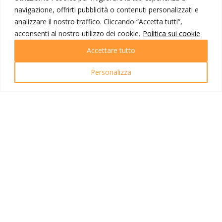
navigazione, offrirti pubblicità o contenuti personalizzati e
I NOSTRI PRODOTTI
analizzare il nostro traffico. Cliccando “Accetta tutti”,
Destinazioni
acconsenti al nostro utilizzo dei cookie.
Politica sui cookie
Partenze
Emozioni di viaggio
Accettare tutto
Newsletter
Tutti i viaggi
Personalizza
Ricerca Viaggi
INFO UTILI
Link utili
Condizioni di viaggio
Privacy policy