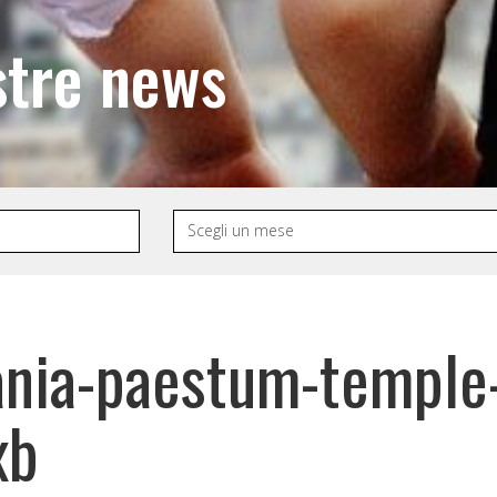
stre news
ania-paestum-temple
xb