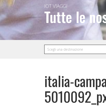
IOT VIAGGI
Tutte le no
italia-camp
5010092_p