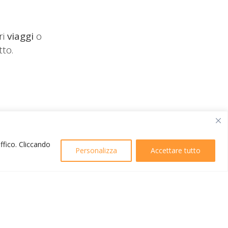
ri
viaggi
o
tto.
affico. Cliccando
Personalizza
Accettare tutto