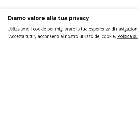
Diamo valore alla tua privacy
Utilizziamo i cookie per migliorare la tua esperienza di navigazione,
“Accetta tutti”, acconsenti al nostro utilizzo dei cookie.
Politica s
MONDO IOT VIAGGI
I
Corporate
Li
Contatti
C
P
I NOSTRI PRODOTTI
Destinazioni
Partenze
Emozioni di viaggio
Newsletter
Tutti i viaggi
Ricerca Viaggi