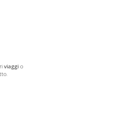
ri
viaggi
o
tto.