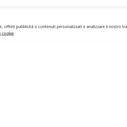
 offrirti pubblicità o contenuti personalizzati e analizzare il nostro tr
ui cookie
NFO UTILI
nk utili
ondizioni di viaggio
rivacy policy