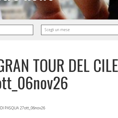
GRAN TOUR DEL CILE 
tt_06nov26
 DI PASQUA 27ott_06nov26