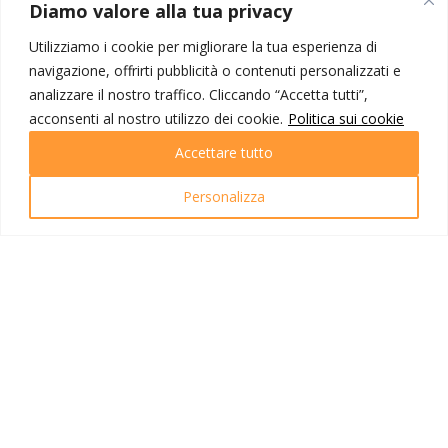
MONDO IOT VIAGGI
Diamo valore alla tua privacy
Corporate
Utilizziamo i cookie per migliorare la tua esperienza di
Contatti
navigazione, offrirti pubblicità o contenuti personalizzati e
analizzare il nostro traffico. Cliccando “Accetta tutti”,
I NOSTRI PRODOTTI
acconsenti al nostro utilizzo dei cookie.
Politica sui cookie
Destinazioni
Accettare tutto
Partenze
Emozioni di viaggio
Personalizza
Newsletter
Tutti i viaggi
Ricerca Viaggi
INFO UTILI
Link utili
Condizioni di viaggio
Privacy policy