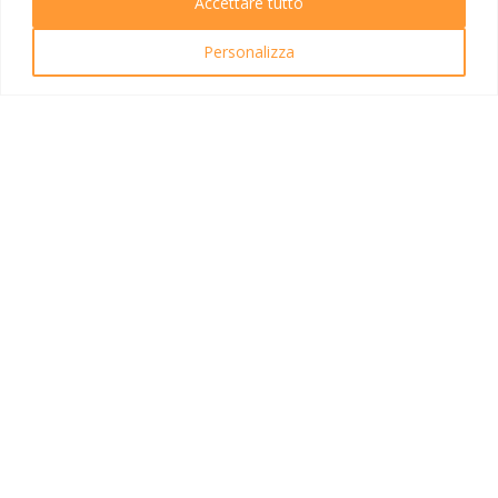
Accettare tutto
Ricerca Viaggi
Personalizza
INFO UTILI
Link utili
Condizioni di viaggio
Privacy policy